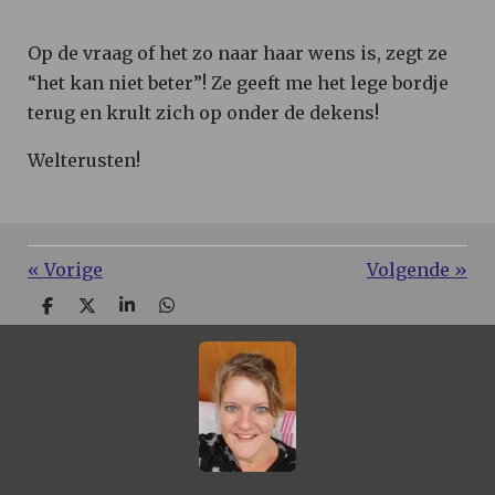
Op de vraag of het zo naar haar wens is, zegt ze
“het kan niet beter”! Ze geeft me het lege bordje
terug en krult zich op onder de dekens!
Welterusten!
«
Vorige
Volgende
»
D
D
S
D
e
e
h
e
l
e
a
l
e
l
r
e
n
e
n