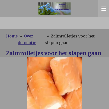
Ga
direct
naar
de
hoofdinhoud
Home
»
Over
»
Zalmrolletjes voor het
dementie
slapen gaan
Zalmrolletjes voor het slapen gaan