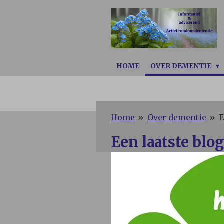
Ga
direct
naar
de
hoofdinhoud
HOME
OVER DEMENTIE
Home
»
Over dementie
»
E
Een laatste blo