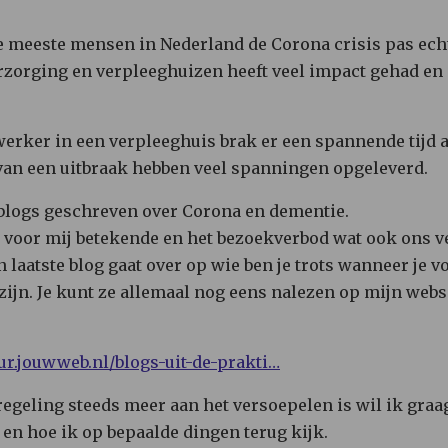
e meeste mensen in Nederland de Corona crisis pas ech
erzorging en verpleeghuizen heeft veel impact gehad e
erker in een verpleeghuis brak er een spannende tijd 
 van een uitbraak hebben veel spanningen opgeleverd.
al blogs geschreven over Corona en dementie.
 voor mij betekende en het bezoekverbod wat ook ons v
laatste blog gaat over op wie ben je trots wanneer je v
te zijn. Je kunt ze allemaal nog eens nalezen op mijn web
ur.jouwweb.nl/blogs-uit-de-prakti…
regeling steeds meer aan het versoepelen is wil ik graa
 en hoe ik op bepaalde dingen terug kijk.