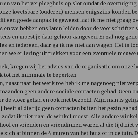
ren van het verpleeghuis op slot omdat de overtuiging e
 onze kwetsbare (ouderen) mensen enigszins konden b
dit een goede aanpak is geweest laat ik me niet graag ov
s en we hebben ons laten leiden door de voorschriften 
 keus en moest je daar gehoor aangeven. Er zal nog gen
s en iedereen, daar ga ik me niet aan wagen. Het is toc
nen we er lering uit trekken voor een eventuele nieuwe 
zoek, kregen wij het advies van de organisatie om onze
k tot het minimale te beperken.
n, naast naar het werk toe heb ik me nagenoeg niet ver
3 maanden geen andere sociale contacten gehad. Geen ou
er de vloer gehad en ook niet bezocht. Mijn man is gel
 heeft al die tijd geen contacten buiten het gezin gehad
odat ik niet naar de winkel moest. Alle andere winkels
hool en vrienden en vriendinnen waren al die tijd niet
 zich af binnen de 4 muren van het huis of in de tuin. 