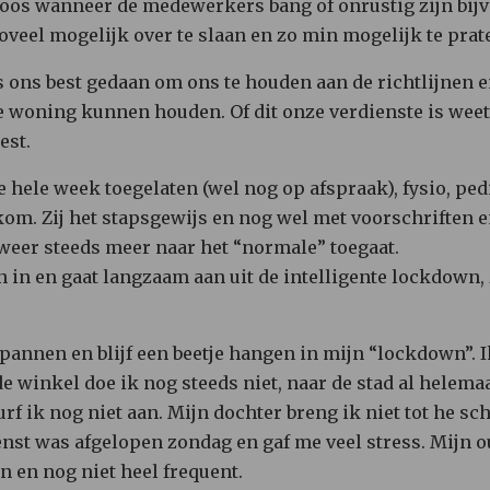
loos wanneer de medewerkers bang of onrustig zijn bijv
veel mogelijk over te slaan en zo min mogelijk te prate
ons best gedaan om ons te houden aan de richtlijnen e
de woning kunnen houden. Of dit onze verdienste is weet
est.
 hele week toegelaten (wel nog op afspraak), fysio, pedi
kom. Zij het stapsgewijs en nog wel met voorschriften 
 weer steeds meer naar het “normale” toegaat.
n in en gaat langzaam aan uit de intelligente lockdown, 
spannen en blijf een beetje hangen in mijn “lockdown”. 
e winkel doe ik nog steeds niet, naar de stad al helemaal
rf ik nog niet aan. Mijn dochter breng ik niet tot he s
enst was afgelopen zondag en gaf me veel stress. Mijn 
n en nog niet heel frequent.