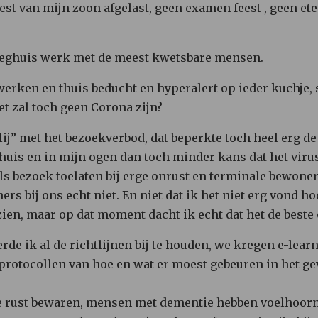
feest van mijn zoon afgelast, geen examen feest , geen et
leeghuis werk met de meest kwetsbare mensen.
erken en thuis beducht en hyperalert op ieder kuchje, s
t zal toch geen Corona zijn?
blij” met het bezoekverbod, dat beperkte toch heel erg d
huis en in mijn ogen dan toch minder kans dat het vir
 bezoek toelaten bij erge onrust en terminale bewoner
s bij ons echt niet. En niet dat ik het niet erg vond h
ien, maar op dat moment dacht ik echt dat het de beste
e ik al de richtlijnen bij te houden, we kregen e-lea
n protocollen van hoe en wat er moest gebeuren in het g
e rust bewaren, mensen met dementie hebben voelhoorn