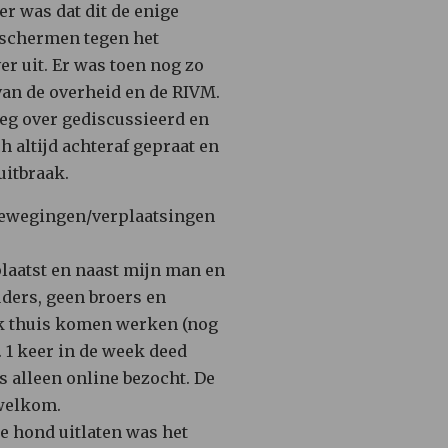
r was dat dit de enige
eschermen tegen het
er uit. Er was toen nog zo
van de overheid en de RIVM.
oeg over gediscussieerd en
h altijd achteraf gepraat en
uitbraak.
 bewegingen/verplaatsingen
plaatst en naast mijn man en
ders, geen broers en
ijk thuis komen werken (nog
. 1 keer in de week deed
 alleen online bezocht. De
 welkom.
De hond uitlaten was het