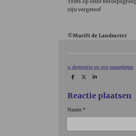
Trots op onze beroepsgroep 
zijn vergeten!
©Mariët de Landmeter
«
dementie en een woordgrap
D
D
S
e
e
h
l
e
a
e
l
r
Reactie plaatsen
n
e
Naam *