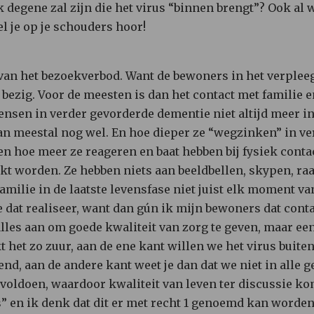
k degene zal zijn die het virus “binnen brengt”? Ook al we
l je op je schouders hoor!
van het bezoekverbod. Want de bewoners in het verplee
 bezig. Voor de meesten is dan het contact met familie 
mensen in verder gevorderde dementie niet altijd meer i
n meestal nog wel. En hoe dieper ze “wegzinken” in ve
en hoe meer ze reageren en baat hebben bij fysiek contac
kt worden. Ze hebben niets aan beeldbellen, skypen, ra
familie in de laatste levensfase niet juist elk moment va
e dat realiseer, want dan gún ik mijn bewoners dat conta
es aan om goede kwaliteit van zorg te geven, maar een 
 het zo zuur, aan de ene kant willen we het virus buite
d, aan de andere kant weet je dan dat we niet in alle g
oldoen, waardoor kwaliteit van leven ter discussie kom
” en ik denk dat dit er met recht 1 genoemd kan worden. 