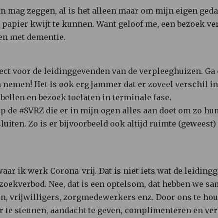
van mag zeggen, al is het alleen maar om mijn eigen ged
papier kwijt te kunnen. Want geloof me, een bezoek ver
n met dementie.
pect voor de leidinggevenden van de verpleeghuizen. Ga
 nemen! Het is ook erg jammer dat er zoveel verschil in 
bellen en bezoek toelaten in terminale fase.
s op de #SVRZ die er in mijn ogen alles aan doet om zo 
iten. Zo is er bijvoorbeeld ook altijd ruimte (geweest
waar ik werk Corona-vrij. Dat is niet iets wat de leidi
zoekverbod. Nee, dat is een optelsom, dat hebben we sa
n, vrijwilligers, zorgmedewerkers enz. Door ons te ho
ar te steunen, aandacht te geven, complimenteren en ve