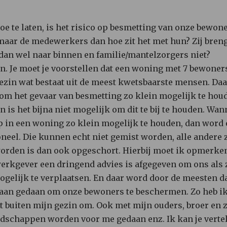
 toe te laten, is het risico op besmetting van onze bewon
 maar de medewerkers dan hoe zit het met hun? Zij bren
an wel naar binnen en familie/mantelzorgers niet?
en. Je moet je voorstellen dat een woning met 7 bewoner
ezin wat bestaat uit de meest kwetsbaarste mensen. Daa
 om het gevaar van besmetting zo klein mogelijk te ho
 is het bijna niet mogelijk om dit te bij te houden. Wan
 in een woning zo klein mogelijk te houden, dan word e
neel. Die kunnen echt niet gemist worden, alle andere 
orden is dan ook opgeschort. Hierbij moet ik opmerken
werkgever een dringend advies is afgegeven om ons al
ogelijk te verplaatsen. En daar word door de meesten d
 aan gedaan om onze bewoners te beschermen. Zo heb ik 
 buiten mijn gezin om. Ook met mijn ouders, broer en z
odschappen worden voor me gedaan enz. Ik kan je vertel