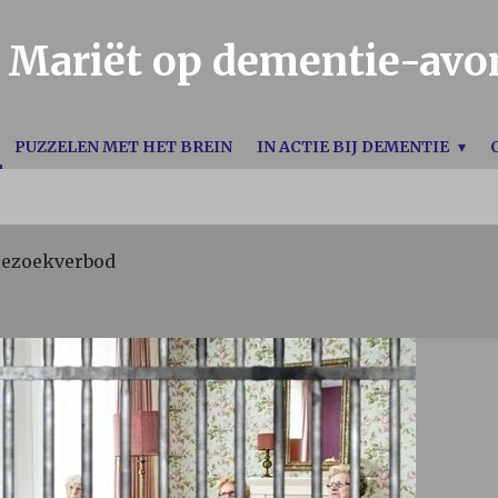
Mariët op dementie-avo
PUZZELEN MET HET BREIN
IN ACTIE BIJ DEMENTIE
ezoekverbod