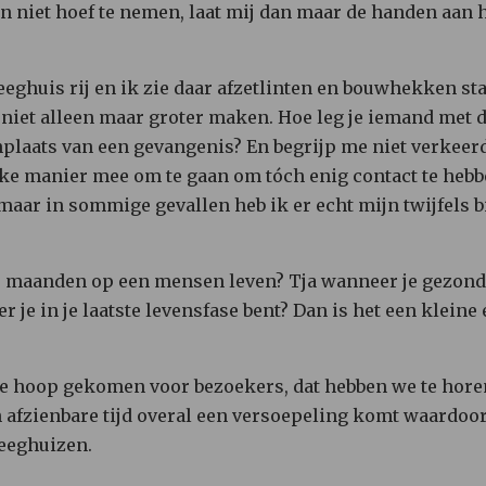
gen niet hoef te nemen, laat mij dan maar de handen aan h
eghuis rij en ik zie daar afzetlinten en bouwhekken st
 niet alleen maar groter maken. Hoe leg je iemand met d
enplaats van een gevangenis? En begrijp me niet verkeer
jke manier mee om te gaan om tóch enig contact te hebbe
 maar in sommige gevallen heb ik er echt mijn twijfels bi
e maanden op een mensen leven? Tja wanneer je gezond 
r je in je laatste levensfase bent? Dan is het een kleine
tje hoop gekomen voor bezoekers, dat hebben we te hor
n afzienbare tijd overal een versoepeling komt waardo
leeghuizen.