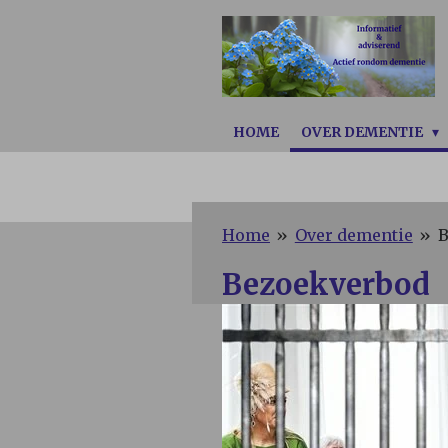
Ga
direct
naar
de
hoofdinhoud
HOME
OVER DEMENTIE
Home
»
Over dementie
»
B
Bezoekverbod