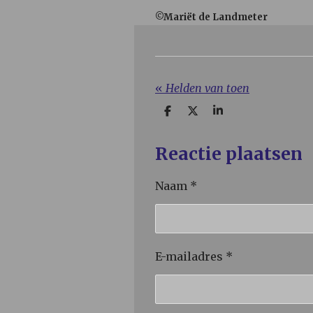
©Mariët de Landmeter
«
Helden van toen
D
D
S
e
e
h
l
e
a
e
l
r
Reactie plaatsen
n
e
Naam *
E-mailadres *