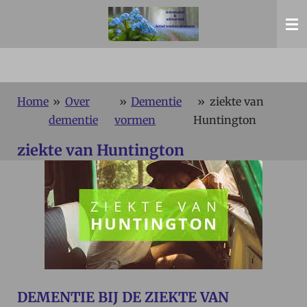
Ga
direct
naar
de
hoofdinhoud
Home
»
Over
»
Dementie
»
ziekte van
dementie
vormen
Huntington
ziekte van Huntington
DEMENTIE BIJ DE ZIEKTE VAN