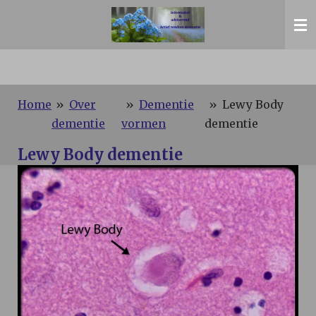
Ga
direct
naar
de
hoofdinhoud
Home
»
Over
»
Dementie
»
Lewy Body
dementie
vormen
dementie
Lewy Body dementie