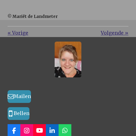
© Mariët de Landmeter
«
Vorige
Volgende
»
Mailen
Bellen
F
I
Y
L
W