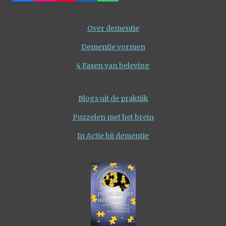
a
n
o
i
h
c
s
u
n
a
e
t
T
k
t
Over dementie
b
a
u
e
s
o
g
b
d
A
Dementie vormen
o
r
e
I
p
k
a
n
p
4 Fasen van beleving
m
Blogs uit de praktijk
Puzzelen met het brein
In Actie bij dementie