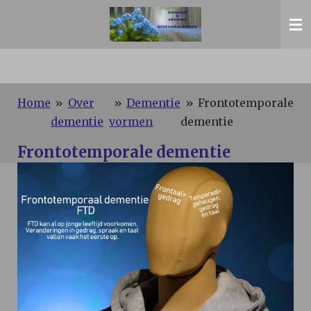
Ga
direct
naar
de
hoofdinhoud
Home
»
Over
»
Dementie
»
Frontotemporale
dementie
vormen
dementie
Frontotemporale dementie