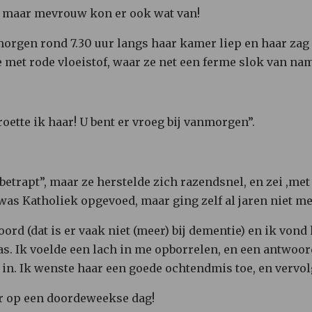
, maar mevrouw kon er ook wat van!
orgen rond 7.30 uur langs haar kamer liep en haar zag 
e met rode vloeistof, waar ze net een ferme slok van nam
ette ik haar! U bent er vroeg bij vanmorgen”.
etrapt”, maar ze herstelde zich razendsnel, en zei ,met e
 was Katholiek opgevoed, maar ging zelf al jaren niet m
ord (dat is er vaak niet (meer) bij dementie) en ik vond
as. Ik voelde een lach in me opborrelen, en een antwoord
 in. Ik wenste haar een goede ochtendmis toe, en vervo
ur op een doordeweekse dag!