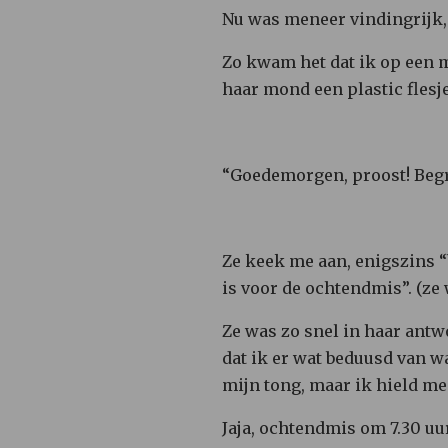
Nu was meneer vindingrijk
Zo kwam het dat ik op een m
haar mond een plastic flesj
“Goedemorgen, proost! Begro
Ze keek me aan, enigszins “b
is voor de ochtendmis”. (ze
Ze was zo snel in haar antwo
dat ik er wat beduusd van w
mijn tong, maar ik hield me
Jaja, ochtendmis om 7.30 u