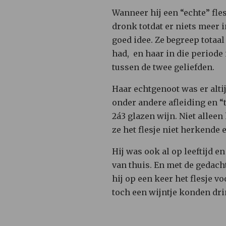
Wanneer hij een “echte” fle
dronk totdat er niets meer i
goed idee. Ze begreep totaal
had, en haar in die periode 
tussen de twee geliefden.
Haar echtgenoot was er alti
onder andere afleiding en “
2á3 glazen wijn. Niet allee
ze het flesje niet herkende e
Hij was ook al op leeftijd e
van thuis. En met de gedacht
hij op een keer het flesje v
toch een wijntje konden dri