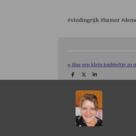
#vindingrijk #humor #deme
«
Hoe een klein krabbeltje zo g
D
D
S
e
e
h
l
e
a
e
l
r
n
e