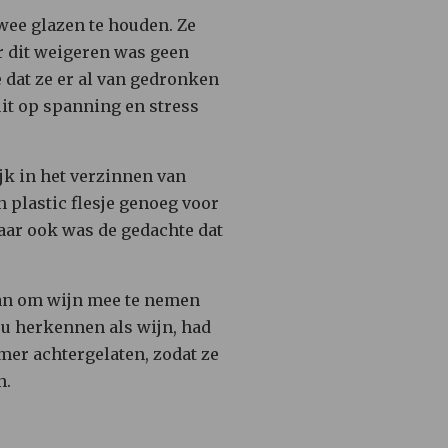
twee glazen te houden. Ze
ar dit weigeren was geen
e dat ze er al van gedronken
uit op spanning en stress
jk in het verzinnen van
 plastic flesje genoeg voor
maar ook was de gedachte dat
d aan om wijn mee te nemen
zou herkennen als wijn, had
amer achtergelaten, zodat ze
n.