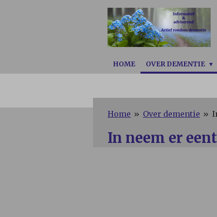
Ga
direct
naar
de
hoofdinhoud
HOME
OVER DEMENTIE
Home
»
Over dementie
»
I
In neem er eent