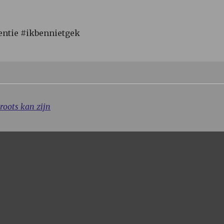
ntie #ikbennietgek
roots kan zijn