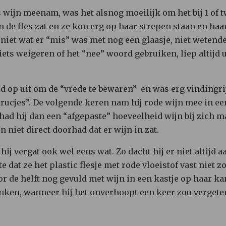
s wijn meenam, was het alsnog moeilijk om het bij 1 of 
n de fles zat en ze kon erg op haar strepen staan en ha
 niet wat er “mis” was met nog een glaasje, niet wetend
iets weigeren of het “nee” woord gebruiken, liep altijd 
jd op uit om de “vrede te bewaren” en was erg vindingri
trucjes”. De volgende keren nam hij rode wijn mee in een
n had hij dan een “afgepaste” hoeveelheid wijn bij zich 
n niet direct doorhad dat er wijn in zat.
n hij vergat ook wel eens wat. Zo dacht hij er niet altij
e dat ze het plastic flesje met rode vloeistof vast niet 
oor de helft nog gevuld met wijn in een kastje op haar k
nken, wanneer hij het onverhoopt een keer zou vergete