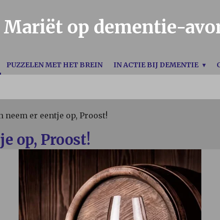
Mariët op dementie-avo
PUZZELEN MET HET BREIN
IN ACTIE BIJ DEMENTIE
n neem er eentje op, Proost!
je op, Proost!