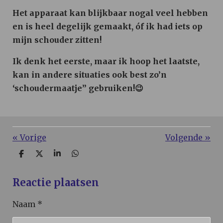
Het apparaat kan blijkbaar nogal veel hebben
en is heel degelijk gemaakt, óf ik had iets op
mijn schouder zitten!
Ik denk het eerste, maar ik hoop het laatste,
kan in andere situaties ook best zo’n
‘schoudermaatje” gebruiken!
😉
«
Vorige
Volgende
»
D
D
S
D
e
e
h
e
l
e
a
l
e
l
r
e
Reactie plaatsen
n
e
n
Naam *