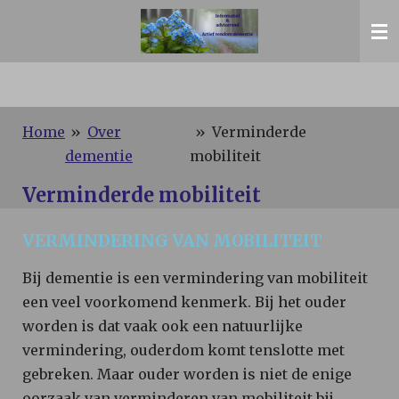
Ga
direct
naar
de
hoofdinhoud
Home
»
Over
»
Verminderde
dementie
mobiliteit
Verminderde mobiliteit
VERMINDERING VAN MOBILITEIT
Bij dementie is een vermindering van mobiliteit
een veel voorkomend kenmerk. Bij het ouder
worden is dat vaak ook een natuurlijke
vermindering, ouderdom komt tenslotte met
gebreken. Maar ouder worden is niet de enige
oorzaak van verminderen van mobiliteit bij