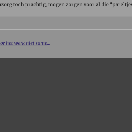
zorg toch prachtig, mogen zorgen voor al die “pareltje
Hoe Long -covid en passie voor het werk niet samengaan