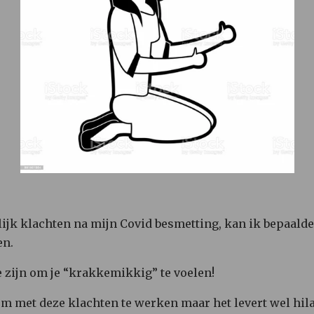
jk klachten na mijn Covid besmetting, kan ik bepaald
en.
e zijn om je “krakkemikkig” te voelen!
 om met deze klachten te werken maar het levert wel hi