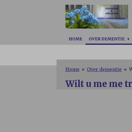
Ga
direct
naar
de
hoofdinhoud
HOME
OVER DEMENTIE
Home
»
Over dementie
»
W
Wilt u me me t