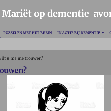
Mariët op dementie-avo
PUZZELEN MET HET BREIN
IN ACTIE BIJ DEMENTIE
ilt u me me trouwen?
rouwen?