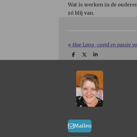
Wat is werken in de ouderen
zó blij van.
«
D
D
S
e
e
h
l
e
a
e
l
r
n
e
Mailen