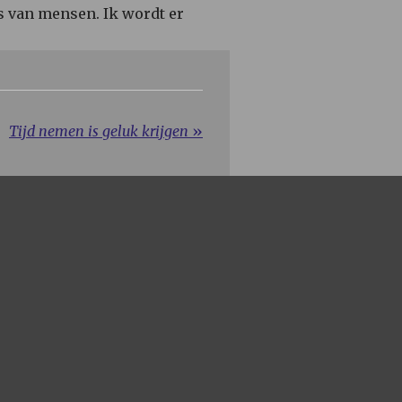
s van mensen. Ik wordt er
Tijd nemen is geluk krijgen
»