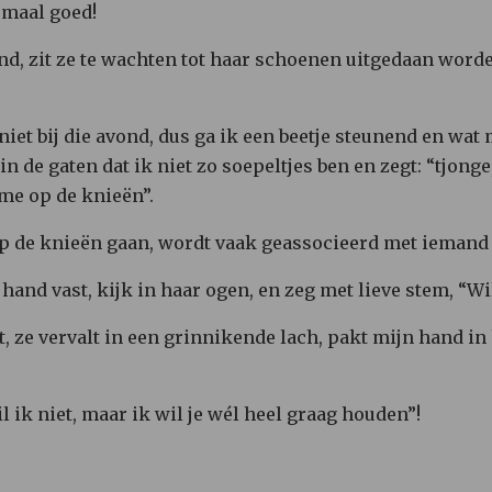
emaal goed!
end, zit ze te wachten tot haar schoenen uitgedaan wor
niet bij die avond, dus ga ik een beetje steunend en wat
 in de gaten dat ik niet zo soepeltjes ben en zegt: “tjong
 me op de knieën”.
p de knieën gaan, wordt vaak geassocieerd met iemand 
 hand vast, kijk in haar ogen, en zeg met lieve stem, “W
lt, ze vervalt in een grinnikende lach, pakt mijn hand i
 ik niet, maar ik wil je wél heel graag houden”!