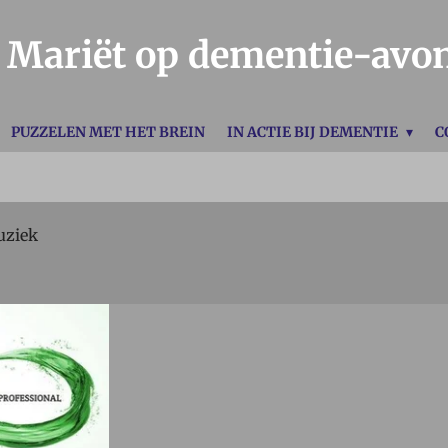
Mariët op dementie-avo
PUZZELEN MET HET BREIN
IN ACTIE BIJ DEMENTIE
C
ziek