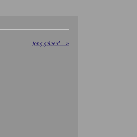
Jong geleerd....
»