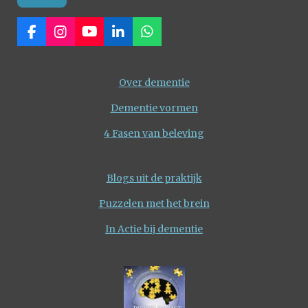
F
I
Y
L
W
a
n
o
i
h
c
s
u
n
a
e
t
T
k
t
Over dementie
b
a
u
e
s
o
g
b
d
A
Dementie vormen
o
r
e
I
p
k
a
n
p
4 Fasen van beleving
m
Blogs uit de praktijk
Puzzelen met het brein
In Actie bij dementie