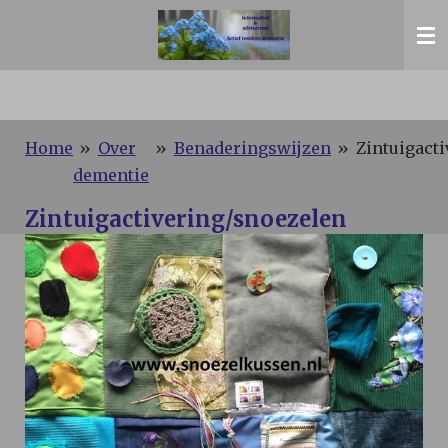
Ga
direct
naar
de
hoofdinhoud
Home
»
Over
»
Benaderingswijzen
»
Zintuigact
dementie
Zintuigactivering/snoezelen