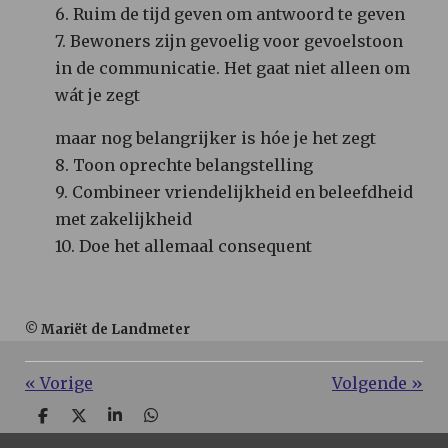
6. Ruim de tijd geven om antwoord te geven
7. Bewoners zijn gevoelig voor gevoelstoon
in de communicatie. Het gaat niet alleen om
wát je zegt
maar nog belangrijker is hóe je het zegt
8. Toon oprechte belangstelling
9. Combineer vriendelijkheid en beleefdheid
met zakelijkheid
10. Doe het allemaal consequent
© Mariët de Landmeter
«
Vorige
Volgende
»
D
D
S
D
e
e
h
e