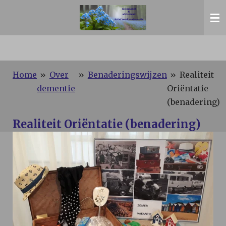
Ga
direct
naar
de
hoofdinhoud
Home
»
Over
»
Benaderingswijzen
»
Realiteit
dementie
Oriëntatie
(benadering)
Realiteit Oriëntatie (benadering)