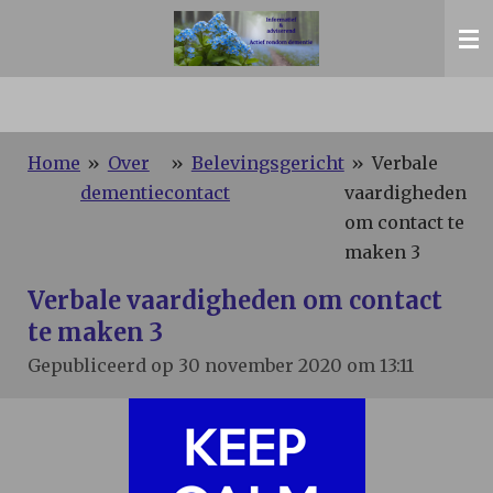
Ga
direct
naar
de
hoofdinhoud
Home
»
Over
»
Belevingsgericht
»
Verbale
dementie
contact
vaardigheden
om contact te
maken 3
Verbale vaardigheden om contact
te maken 3
Gepubliceerd op 30 november 2020 om 13:11