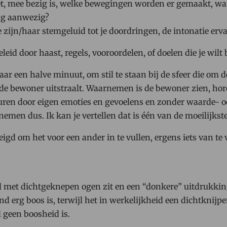
et, mee bezig is, welke bewegingen worden er gemaakt, wat 
ng aanwezig?
je zijn/haar stemgeluid tot je doordringen, de intonatie er
leid door haast, regels, vooroordelen, of doelen die je wilt 
 maar een halve minuut, om stil te staan bij de sfeer die om
de bewoner uitstraalt. Waarnemen is de bewoner zien, hor
uren door eigen emoties en gevoelens en zonder waarde- o
emen dus. Ik kan je vertellen dat is één van de moeilijkste
neigd om het voor een ander in te vullen, ergens iets van 
met dichtgeknepen ogen zit en een “donkere” uitdrukking 
 erg boos is, terwijl het in werkelijkheid een dichtknijpe
l geen boosheid is.