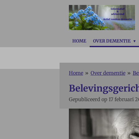
Ga
direct
naar
de
hoofdinhoud
HOME
OVER DEMENTIE
Home
»
Over dementie
»
Be
Belevingsgerich
Gepubliceerd op 17 februari 