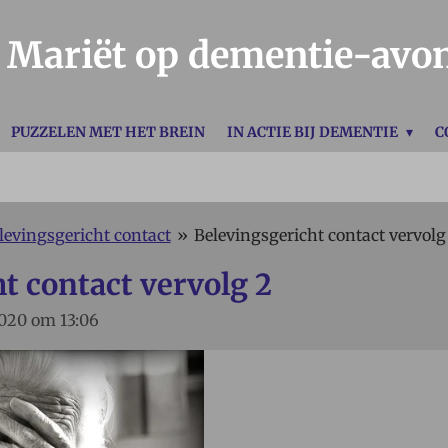
Mariët op dementie-avo
PUZZELEN MET HET BREIN
IN ACTIE BIJ DEMENTIE
C
levingsgericht contact
»
Belevingsgericht contact vervolg
t contact vervolg 2
2020 om 13:06