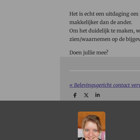
Het is echt een uitdaging om b
makkelijker dan de ander.
Om het duidelijk te maken, wil
zien/waarnemen op de bijgevo
Doen jullie mee?
«
Belevingsgericht contact ver
D
D
S
e
e
h
l
e
a
e
l
r
n
e